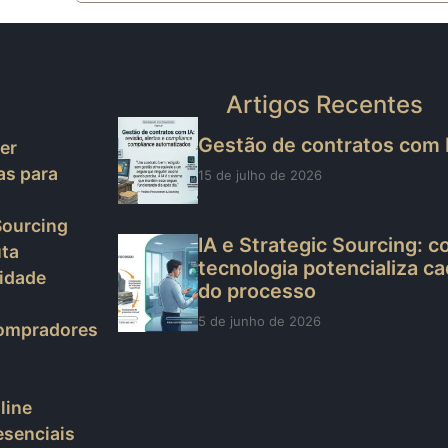
Artigos Recentes
Gestão de contratos com 
er
as para
15 de julho de 2026
Sourcing
IA e Strategic Sourcing: 
ta
tecnologia potencializa c
cidade
do processo
5 de junho de 2026
Compradores
line
esenciais