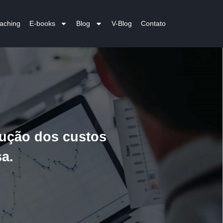
aching
E-books
Blog
V-Blog
Contato
dução dos custos
a.