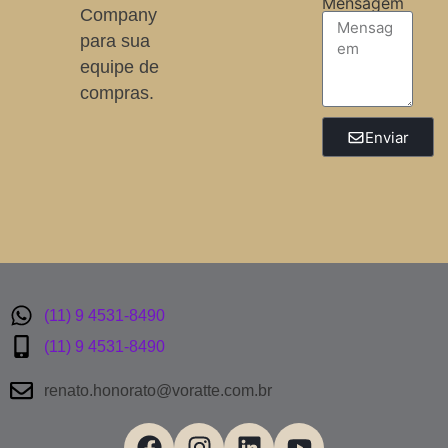
Mensagem
Company
para sua
equipe de
compras.
Enviar
(11) 9 4531-8490
(11) 9 4531-8490
renato.honorato@voratte.com.br