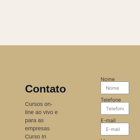
Nome
Contato
Telefone
Cursos on-
line ao vivo e
para as
E-mail
empresas
Curso In