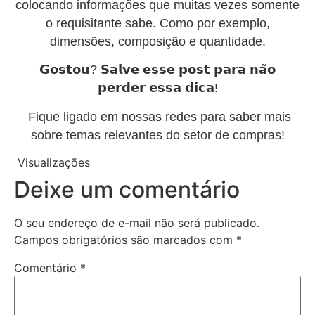
colocando informações que muitas vezes somente
o requisitante sabe. Como por exemplo,
dimensões, composição e quantidade.
𝗚𝗼𝘀𝘁𝗼𝘂? 𝗦𝗮𝗹𝘃𝗲 𝗲𝘀𝘀𝗲 𝗽𝗼𝘀𝘁 𝗽𝗮𝗿𝗮 𝗻𝗮̃𝗼
𝗽𝗲𝗿𝗱𝗲𝗿 𝗲𝘀𝘀𝗮 𝗱𝗶𝗰𝗮!
Fique ligado em nossas redes para saber mais
sobre temas relevantes do setor de compras!
Visualizações
60
Deixe um comentário
O seu endereço de e-mail não será publicado.
Campos obrigatórios são marcados com
*
Comentário
*