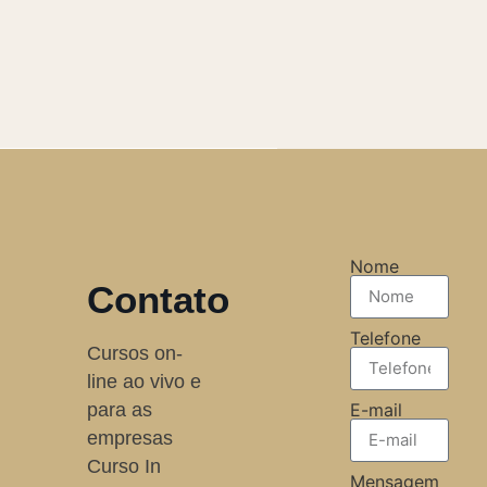
Nome
Contato
Telefone
Cursos on-
line ao vivo e
para as
E-mail
empresas
Curso In
Mensagem